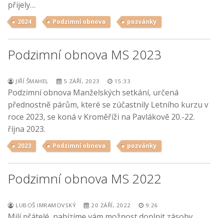
přijely…
2024
Podzimní obnova
pozvánky
Podzimní obnova MS 2023
JIŘÍ ŠMAHEL
5 ZÁŘÍ, 2023
15:33
Podzimní obnova Manželských setkání, určená
přednostně párům, které se zúčastnily Letního kurzu v
roce 2023, se koná v Kroměříži na Pavlákově 20.-22.
října 2023.
2023
Podzimní obnova
pozvánky
Podzimní obnova MS 2022
LUBOŠ IMRAMOVSKÝ
20 ZÁŘÍ, 2022
9:26
Milí přátelé, nabízíme vám možnost doplnit zásoby