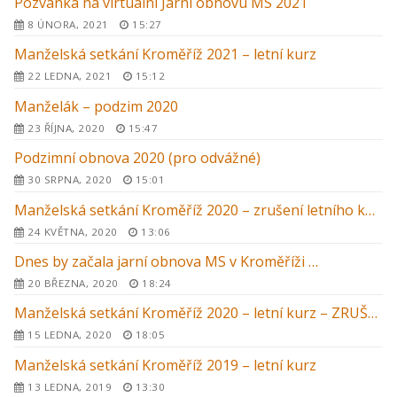
Pozvánka na virtuální Jarní obnovu MS 2021
8 ÚNORA, 2021
15:27
Manželská setkání Kroměříž 2021 – letní kurz
22 LEDNA, 2021
15:12
Manželák – podzim 2020
23 ŘÍJNA, 2020
15:47
Podzimní obnova 2020 (pro odvážné)
30 SRPNA, 2020
15:01
Manželská setkání Kroměříž 2020 – zrušení letního kurzu
24 KVĚTNA, 2020
13:06
Dnes by začala jarní obnova MS v Kroměříži …
20 BŘEZNA, 2020
18:24
Manželská setkání Kroměříž 2020 – letní kurz – ZRUŠENO
15 LEDNA, 2020
18:05
Manželská setkání Kroměříž 2019 – letní kurz
13 LEDNA, 2019
13:30