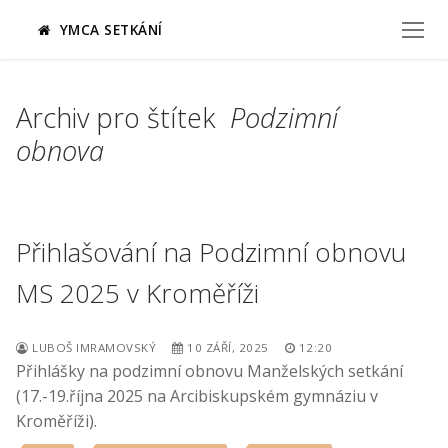
Přeskočit
YMCA SETKÁNÍ
na
obsah
Archiv pro štítek
Podzimní
obnova
Přihlašování na Podzimní obnovu
MS 2025 v Kroměříži
LUBOŠ IMRAMOVSKÝ
10 ZÁŘÍ, 2025
12:20
Přihlášky na podzimní obnovu Manželských setkání
(17.-19.října 2025 na Arcibiskupském gymnáziu v
Kroměříži).