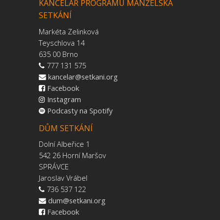
KANCELÁŘ PROGRAMU MANŽELSKÁ
SETKÁNÍ
Markéta Zelinková
Teyschlova 14
635 00 Brno
777 131 575
kancelar@setkani.org
Facebook
Instagram
Podcasty na Spotify
DŮM SETKÁNÍ
Dolní Albeřice 1
542 26 Horní Maršov
SPRÁVCE
Jaroslav Vrábel
736 537 122
dum@setkani.org
Facebook