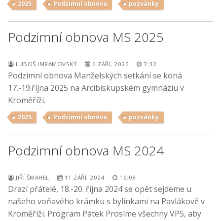
2025
Podzimní obnova
pozvánky
Podzimní obnova MS 2025
LUBOŠ IMRAMOVSKÝ
6 ZÁŘÍ, 2025
7:32
Podzimní obnova Manželských setkání se koná
17.-19.října 2025 na Arcibiskupském gymnáziu v
Kroměříži.
2025
Podzimní obnova
pozvánky
Podzimní obnova MS 2024
JIŘÍ ŠMAHEL
11 ZÁŘÍ, 2024
16:08
Drazí přátelé, 18.-20. října 2024 se opět sejdeme u
našeho voňavého krámku s bylinkami na Pavlákově v
Kroměříži. Program Pátek Prosíme všechny VPS, aby