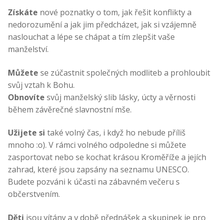
Získáte
nové poznatky o tom, jak řešit konflikty a
nedorozumění a jak jim předcházet, jak si vzájemně
naslouchat a lépe se chápat a tím zlepšit vaše
manželství.
Můžete
se zúčastnit společných modliteb a prohloubit
svůj vztah k Bohu.
Obnovíte
svůj manželský slib lásky, úcty a věrnosti
během závěrečné slavnostní mše.
Užijete si
také volný čas, i když ho nebude příliš
mnoho :o). V rámci volného odpoledne si můžete
zasportovat nebo se kochat krásou Kroměříže a jejích
zahrad, které jsou zapsány na seznamu UNESCO.
Budete pozváni k účasti na zábavném večeru s
občerstvením.
Děti
jsou vítány a v době přednášek a skupinek je pro