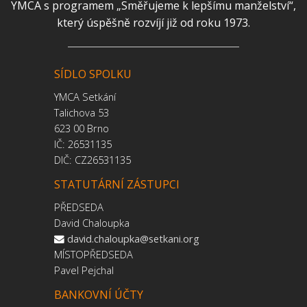
YMCA s programem „Směřujeme k lepšímu manželství“,
který úspěšně rozvíjí již od roku 1973.
SÍDLO SPOLKU
YMCA Setkání
Talichova 53
623 00 Brno
IČ: 26531135
DIČ: CZ26531135
STATUTÁRNÍ ZÁSTUPCI
PŘEDSEDA
David Chaloupka
david.chaloupka@setkani.org
MÍSTOPŘEDSEDA
Pavel Pejchal
BANKOVNÍ ÚČTY