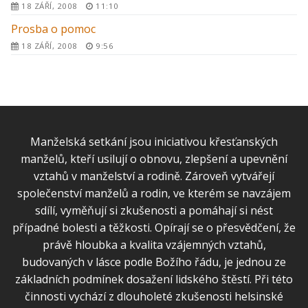
18 ZÁŘÍ, 2008
11:10
Prosba o pomoc
18 ZÁŘÍ, 2008
9:56
Manželská setkání jsou iniciativou křesťanských
manželů, kteří usilují o obnovu, zlepšení a upevnění
vztahů v manželství a rodině. Zároveň vytvářejí
společenství manželů a rodin, ve kterém se navzájem
sdílí, vyměňují si zkušenosti a pomáhají si nést
případné bolesti a těžkosti. Opírají se o přesvědčení, že
právě hloubka a kvalita vzájemných vztahů,
budovaných v lásce podle Božího řádu, je jednou ze
základních podmínek dosažení lidského štěstí. Při této
činnosti vychází z dlouholeté zkušenosti helsinské