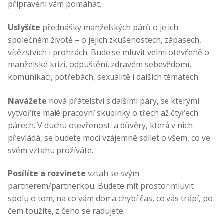
připraveni vám pomáhat.
Uslyšíte
přednášky manželských párů o jejich
společném životě – o jejich zkušenostech, zápasech,
vítězstvích i prohrách. Bude se mluvit velmi otevřeně o
manželské krizi, odpuštění, zdravém sebevědomí,
komunikaci, potřebách, sexualitě i dalších tématech.
Navážete
nová přátelství s dalšími páry, se kterými
vytvoříte malé pracovní skupinky o třech až čtyřech
párech. V duchu otevřenosti a důvěry, která v nich
převládá, se budete moci vzájemně sdílet o všem, co ve
svém vztahu prožíváte.
Posílíte a rozvinete
vztah se svým
partnerem/partnerkou. Budete mít prostor mluvit
spolu o tom, na co vám doma chybí čas, co vás trápí, po
čem toužíte, z čeho se radujete.