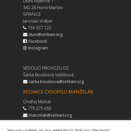
Dolní Albeřice 1
542 26 Horní Maršov
SPRÁVCE
Jaroslav Vrábel
736 537 122
dum@setkani.org
Facebook
Instagram
VEDOUCÍ PROVOZU DS
Šárka Boušková Vašíčková
sarka.bouskova@setkani.org
REDAKCE ČASOPISU MANŽELÁK
Ondřej Molnár
775 275 653
manzelak@setkani.org
We use cookies on our website to give you the most