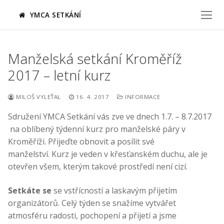
Přeskočit
YMCA SETKÁNÍ
na
obsah
Manželská setkání Kroměříž
2017 – letní kurz
MILOŠ VYLEŤAL
16. 4. 2017
INFORMACE
Sdružení YMCA Setkání vás zve ve dnech 1.7. – 8.7.2017
na oblíbený týdenní kurz pro manželské páry v
Kroměříži. Přijeďte obnovit a posílit své
manželství. Kurz je veden v křesťanském duchu, ale je
otevřen všem, kterým takové prostředí není cizí.
Setkáte se
se vstřícností a laskavým přijetím
organizátorů. Celý týden se snažíme vytvářet
atmosféru radosti, pochopení a přijetí a jsme