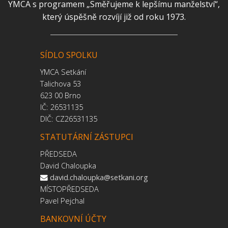
YMCA s programem „Směřujeme k lepšímu manželství“,
který úspěšně rozvíjí již od roku 1973.
SÍDLO SPOLKU
YMCA Setkání
Talichova 53
623 00 Brno
IČ: 26531135
DIČ: CZ26531135
STATUTÁRNÍ ZÁSTUPCI
PŘEDSEDA
David Chaloupka
david.chaloupka@setkani.org
MÍSTOPŘEDSEDA
Pavel Pejchal
BANKOVNÍ ÚČTY