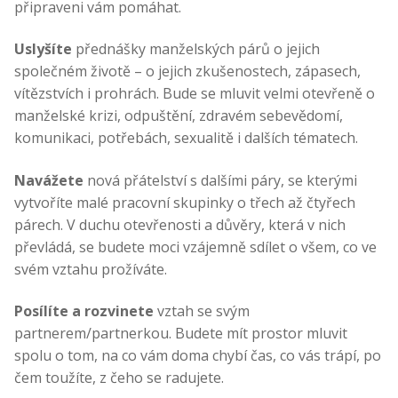
připraveni vám pomáhat.
Uslyšíte
přednášky manželských párů o jejich
společném životě – o jejich zkušenostech, zápasech,
vítězstvích i prohrách. Bude se mluvit velmi otevřeně o
manželské krizi, odpuštění, zdravém sebevědomí,
komunikaci, potřebách, sexualitě i dalších tématech.
Navážete
nová přátelství s dalšími páry, se kterými
vytvoříte malé pracovní skupinky o třech až čtyřech
párech. V duchu otevřenosti a důvěry, která v nich
převládá, se budete moci vzájemně sdílet o všem, co ve
svém vztahu prožíváte.
Posílíte a rozvinete
vztah se svým
partnerem/partnerkou. Budete mít prostor mluvit
spolu o tom, na co vám doma chybí čas, co vás trápí, po
čem toužíte, z čeho se radujete.