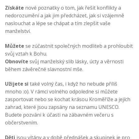
Získáte
nové poznatky o tom, jak řešit konflikty a
nedorozumění a jak jim předcházet, jak si vzájemně
naslouchat a lépe se chápat a tím zlepšit vaše
manželství.
Můžete
se zúčastnit společných modliteb a prohloubit
svůj vztah k Bohu.
Obnovíte
svůj manželský slib lásky, úcty a věrnosti
během závěrečné slavnostní mše.
Užijete si
také volný čas, i když ho nebude příliš
mnoho :o). V rámci volného odpoledne si můžete
zasportovat nebo se kochat krásou Kroměříže a jejích
zahrad, které jsou zapsány na seznamu UNESCO.
Budete pozváni k účasti na zábavném večeru s
občerstvením.
Děti
jsou vítány a v době přednášek a skupinek je pro