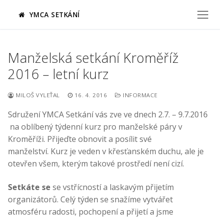
Přeskočit
YMCA SETKÁNÍ
na
obsah
Manželská setkání Kroměříž
2016 – letní kurz
MILOŠ VYLEŤAL
16. 4. 2016
INFORMACE
Sdružení YMCA Setkání vás zve ve dnech 2.7. – 9.7.2016
na oblíbený týdenní kurz pro manželské páry v
Kroměříži. Přijeďte obnovit a posílit své
manželství. Kurz je veden v křesťanském duchu, ale je
otevřen všem, kterým takové prostředí není cizí.
Setkáte se
se vstřícností a laskavým přijetím
organizátorů. Celý týden se snažíme vytvářet
atmosféru radosti, pochopení a přijetí a jsme