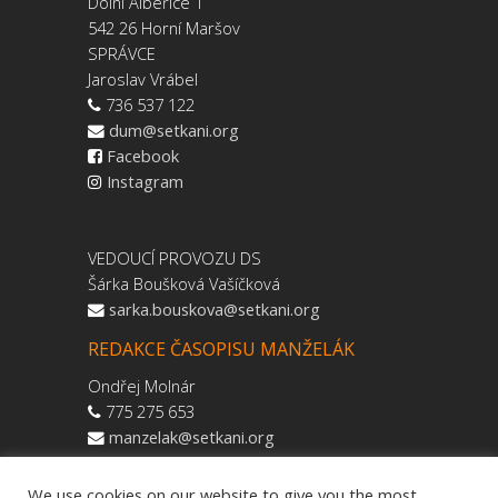
Dolní Albeřice 1
542 26 Horní Maršov
SPRÁVCE
Jaroslav Vrábel
736 537 122
dum@setkani.org
Facebook
Instagram
VEDOUCÍ PROVOZU DS
Šárka Boušková Vašíčková
sarka.bouskova@setkani.org
REDAKCE ČASOPISU MANŽELÁK
Ondřej Molnár
775 275 653
manzelak@setkani.org
We use cookies on our website to give you the most