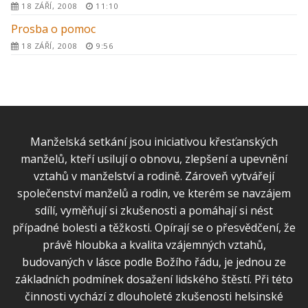
18 ZÁŘÍ, 2008
11:10
Prosba o pomoc
18 ZÁŘÍ, 2008
9:56
Manželská setkání jsou iniciativou křesťanských
manželů, kteří usilují o obnovu, zlepšení a upevnění
vztahů v manželství a rodině. Zároveň vytvářejí
společenství manželů a rodin, ve kterém se navzájem
sdílí, vyměňují si zkušenosti a pomáhají si nést
případné bolesti a těžkosti. Opírají se o přesvědčení, že
právě hloubka a kvalita vzájemných vztahů,
budovaných v lásce podle Božího řádu, je jednou ze
základních podmínek dosažení lidského štěstí. Při této
činnosti vychází z dlouholeté zkušenosti helsinské