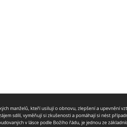
ých manželů, kteří usilují o obnovu, zlepšení a upevnění vz
jem sdílí, vyměňují si zkušenosti a pomáhají si nést případné
udovaných v lásce podle Božího řádu, je jednou ze základníc