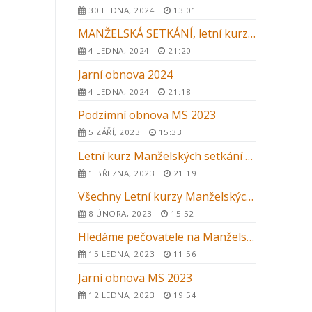
30 LEDNA, 2024
13:01
MANŽELSKÁ SETKÁNÍ, letní kurz 2024
4 LEDNA, 2024
21:20
Jarní obnova 2024
4 LEDNA, 2024
21:18
Podzimní obnova MS 2023
5 ZÁŘÍ, 2023
15:33
Letní kurz Manželských setkání 2023 v Kroměříži
1 BŘEZNA, 2023
21:19
Všechny Letní kurzy Manželských setkání 2023 v ČR
8 ÚNORA, 2023
15:52
Hledáme pečovatele na Manželská setkání 2023
15 LEDNA, 2023
11:56
Jarní obnova MS 2023
12 LEDNA, 2023
19:54