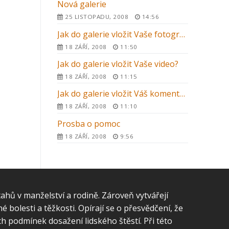
Nová galerie
25 LISTOPADU, 2008
14:56
Jak do galerie vložit Vaše fotografie?
18 ZÁŘÍ, 2008
11:50
Jak do galerie vložit Vaše video?
18 ZÁŘÍ, 2008
11:15
Jak do galerie vložit Váš komentář nebo svědectví
18 ZÁŘÍ, 2008
11:10
Prosba o pomoc
18 ZÁŘÍ, 2008
9:56
tahů v manželství a rodině. Zároveň vytvářejí
 bolesti a těžkosti. Opírají se o přesvědčení, že
h podmínek dosažení lidského štěstí. Při této