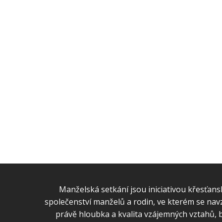
Manželská setkání jsou iniciativou křesťansk
společenství manželů a rodin, ve kterém se navzá
právě hloubka a kvalita vzájemných vztahů, b