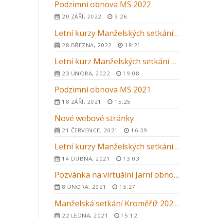
Podzimní obnova MS 2022
20 ZÁŘÍ, 2022
9:26
Letní kurzy Manželských setkání 2022 v ČR
28 BŘEZNA, 2022
18:21
Letní kurz Manželských setkání 2022 v Kroměříži
23 ÚNORA, 2022
19:08
Podzimní obnova MS 2021
18 ZÁŘÍ, 2021
15:25
Nové webové stránky
21 ČERVENCE, 2021
16:09
Letní kurzy Manželských setkání 2021
14 DUBNA, 2021
13:03
Pozvánka na virtuální Jarní obnovu MS 2021
8 ÚNORA, 2021
15:27
Manželská setkání Kroměříž 2021 – letní kurz
22 LEDNA, 2021
15:12