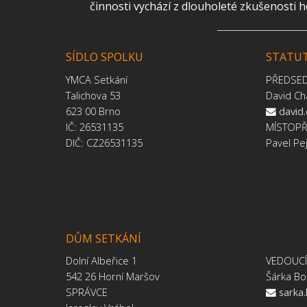
činnosti vychází z dlouholeté zkušenosti 
SÍDLO SPOLKU
STATUT
YMCA Setkání
PŘEDSE
Talichova 53
David Ch
623 00 Brno
david
IČ: 26531135
MÍSTOP
DIČ: CZ26531135
Pavel Pe
DŮM SETKÁNÍ
Dolní Albeřice 1
VEDOUC
542 26 Horní Maršov
Šárka Bo
SPRÁVCE
sarka