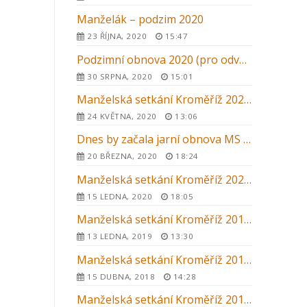
Manželák – podzim 2020
23 ŘÍJNA, 2020
15:47
Podzimní obnova 2020 (pro odvážné)
30 SRPNA, 2020
15:01
Manželská setkání Kroměříž 2020 – zrušení letního kurzu
24 KVĚTNA, 2020
13:06
Dnes by začala jarní obnova MS v Kroměříži …
20 BŘEZNA, 2020
18:24
Manželská setkání Kroměříž 2020 – letní kurz – ZRUŠENO
15 LEDNA, 2020
18:05
Manželská setkání Kroměříž 2019 – letní kurz
13 LEDNA, 2019
13:30
Manželská setkání Kroměříž 2018 – letní kurz
15 DUBNA, 2018
14:28
Manželská setkání Kroměříž 2017 – letní kurz