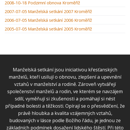
2008-10-18 Podzimní obnova Kroměříž
2007-07-05 Manželská setkání 2007 Kroměříž
2006-07-05 Manželská setkání 2006 Kroměříž
2005-07-05 Manželská setkání 2005 Kroměříž
Manželská setkání jsou iniciativou křesťanských
manželů, kteří usilují o obnovu, zlepšení a upevnění
vztahů v manželství a rodině. Zároveň vytvářejí
společenství manželů a rodin, ve kterém se navzájem
sdílí, vyměňují si zkušenosti a pomáhají si nést
případné bolesti a těžkosti. Opírají se o přesvědčení, že
právě hloubka a kvalita vzájemných vztahů,
budovaných v lásce podle Božího řádu, je jednou ze
základních podmínek dosažení lidského štěstí. Při této