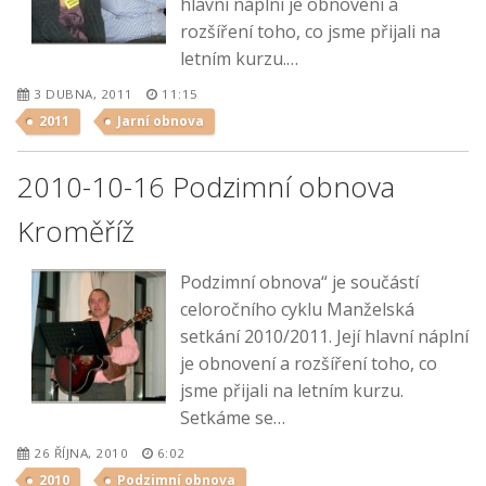
hlavní náplní je obnovení a
rozšíření toho, co jsme přijali na
letním kurzu.…
3 DUBNA, 2011
11:15
2011
Jarní obnova
2010-10-16 Podzimní obnova
Kroměříž
Podzimní obnova“ je součástí
celoročního cyklu Manželská
setkání 2010/2011. Její hlavní náplní
je obnovení a rozšíření toho, co
jsme přijali na letním kurzu.
Setkáme se…
26 ŘÍJNA, 2010
6:02
2010
Podzimní obnova