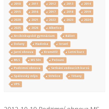
2010
2011
2012
2013
2014
2015
2016
2017
2018
2019
2020
2021
2022
2023
2024
2025
2026
Albeřice
Arcibiskupské gymnázium
Bálint
Dolany
Hadinka
Izrael
Jarní obnova
Kroměříž
Letní kurz
MLS
MS 50+
Pečouni
Podzimní obnova
Setkání vedoucích kurzů
Spálovský mlýn
Střelice
Těšany
VPS