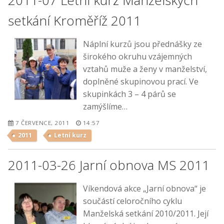
2011-07 Letní kurz Manželských
setkání Kroměříž 2011
Náplní kurzů jsou přednášky ze
širokého okruhu vzájemných
vztahů muže a ženy v manželství,
doplněné skupinovou prací. Ve
skupinkách 3 – 4 párů se
zamýšlíme…
7 ČERVENCE, 2011
14:57
2011
Letní kurz
2011-03-26 Jarní obnova MS 2011
Víkendová akce „Jarní obnova“ je
součástí celoročního cyklu
Manželská setkání 2010/2011. Její