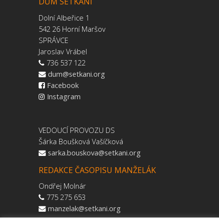
DŮM SETKÁNÍ
Dolní Albeřice 1
542 26 Horní Maršov
SPRÁVCE
Jaroslav Vrábel
736 537 122
dum@setkani.org
Facebook
Instagram
VEDOUCÍ PROVOZU DS
Šárka Boušková Vašíčková
sarka.bouskova@setkani.org
REDAKCE ČASOPISU MANŽELÁK
Ondřej Molnár
775 275 653
manzelak@setkani.org