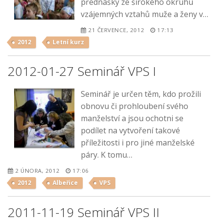
přednášky ze širokého okruhu
vzájemných vztahů muže a ženy v…
21 ČERVENCE, 2012
17:13
2012
Letní kurz
2012-01-27 Seminář VPS I
Seminář je určen těm, kdo prožili
obnovu či prohloubení svého
manželství a jsou ochotni se
podílet na vytvoření takové
příležitosti i pro jiné manželské
páry. K tomu…
2 ÚNORA, 2012
17:06
2012
Albeřice
VPS
2011-11-19 Seminář VPS II