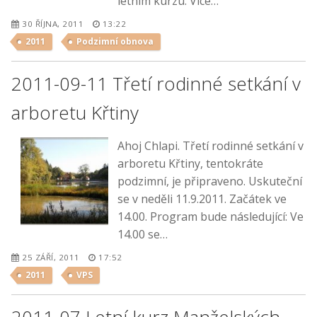
letním kurzu. Více…
30 ŘÍJNA, 2011
13:22
2011
Podzimní obnova
2011-09-11 Třetí rodinné setkání v
arboretu Křtiny
Ahoj Chlapi. Třetí rodinné setkání v
arboretu Křtiny, tentokráte
podzimní, je připraveno. Uskuteční
se v neděli 11.9.2011. Začátek ve
14.00. Program bude následující: Ve
14.00 se…
25 ZÁŘÍ, 2011
17:52
2011
VPS