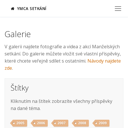
Přeskočit
YMCA SETKÁNÍ
na
obsah
Galerie
V galerii najdete fotografie a videa z akcí Manželských
setkání. Do galerie můžete vložit své vlastní příspěvky,
které chcete veřejně sdílet s ostatními.
Návody najdete
zde
.
Štítky
Kliknutím na štítek zobrazíte všechny příspěvky
na dané téma.
2005
2006
2007
2008
2009