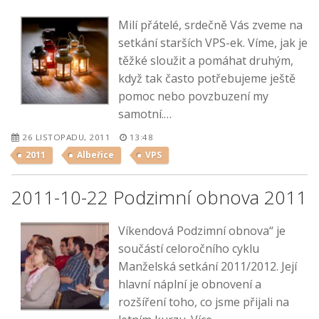
Milí přátelé, srdečně Vás zveme na
setkání starších VPS-ek. Víme, jak je
těžké sloužit a pomáhat druhým,
když tak často potřebujeme ještě
pomoc nebo povzbuzení my
samotní.…
26 LISTOPADU, 2011
13:48
2011
Albeřice
VPS
2011-10-22 Podzimní obnova 2011
Víkendová Podzimní obnova“ je
součástí celoročního cyklu
Manželská setkání 2011/2012. Její
hlavní náplní je obnovení a
rozšíření toho, co jsme přijali na