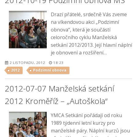
2012-10-19 Podzimní obnova MS
Drazí přátelé, srdečně Vás zveme
na víkendovou akci „Podzimní
obnova“, která je součástí
celoročního cyklu Manželská
setkání 2012/2013. Její hlavní náplní
je obnovení a rozšíření…
2 LISTOPADU, 2012
18:23
2012
Podzimní obnova
2012-07-07 Manželská setkání
2012 Kroměříž – „Autoškola“
YMCA Setkání pořádají od roku
1989 týdenní letní kurzy pro
manželské páry. Náplní kurzů jsou