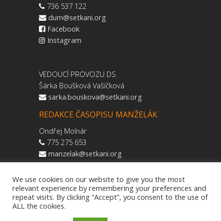
736 537 122
dum@setkani.org
Facebook
Instagram
VEDOUCÍ PROVOZU DS
Šárka Boušková Vašíčková
sarka.bouskova@setkani.org
REDAKCE ČASOPISU MANŽELÁK
Ondřej Molnár
775 275 653
manzelak@setkani.org
We use cookies on our website to give you the most
relevant experience by remembering your preferences and
repeat visits. By clicking “Accept”, you consent to the use of
ALL the cookies.