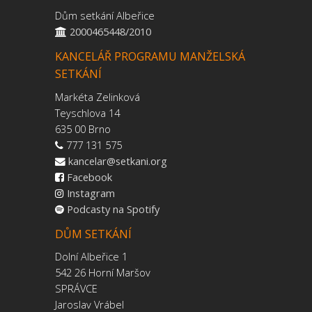
Dům setkání Albeřice
2000465448/2010
KANCELÁŘ PROGRAMU MANŽELSKÁ
SETKÁNÍ
Markéta Zelinková
Teyschlova 14
635 00 Brno
777 131 575
kancelar@setkani.org
Facebook
Instagram
Podcasty na Spotify
DŮM SETKÁNÍ
Dolní Albeřice 1
542 26 Horní Maršov
SPRÁVCE
Jaroslav Vrábel