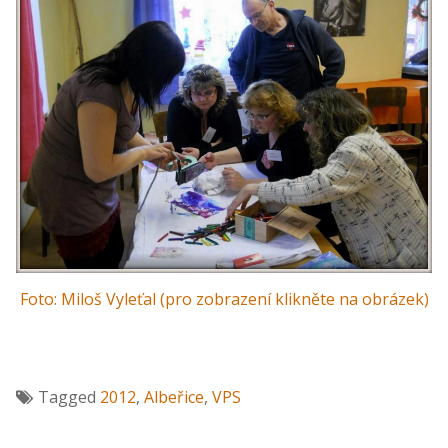
Foto: Miloš Vyleťal (pro zobrazení klikněte na obrázek)
Tagged
2012
,
Albeřice
,
VPS