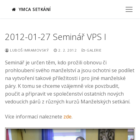
Přeskočit
YMCA SETKÁNÍ
na
obsah
2012-01-27 Seminář VPS I
LUBOŠ IMRAMOVSKÝ
2. 2. 2012
GALERIE
Seminář je určen těm, kdo prožili obnovu či
prohloubení svého manželství a jsou ochotni se podílet
na vytvoření takové příležitosti i pro jiné manželské
páry. K tomu se chceme vzájemně více povzbudit,
poučit a připravit ve společenství ostatních nových
vedoucích párů z různých kurzů Manželských setkání.
Více informací naleznete
zde
.