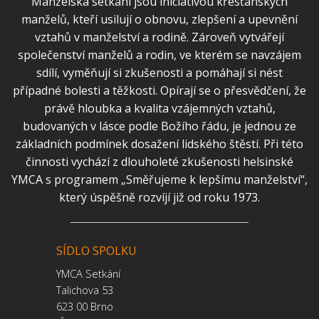
Manželská setkání jsou iniciativou křesťanských
manželů, kteří usilují o obnovu, zlepšení a upevnění
vztahů v manželství a rodině. Zároveň vytvářejí
společenství manželů a rodin, ve kterém se navzájem
sdílí, vyměňují si zkušenosti a pomáhají si nést
případné bolesti a těžkosti. Opírají se o přesvědčení, že
právě hloubka a kvalita vzájemných vztahů,
budovaných v lásce podle Božího řádu, je jednou ze
základních podmínek dosažení lidského štěstí. Při této
činnosti vychází z dlouholeté zkušenosti helsinské
YMCA s programem „Směřujeme k lepšímu manželství“,
který úspěšně rozvíjí již od roku 1973.
SÍDLO SPOLKU
YMCA Setkání
Talichova 53
623 00 Brno