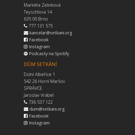
Markéta Zelinková
Teyschlova 14
635 00 Brno
777 131 575
kancelar@setkani.org
Facebook
Instagram
Podcasty na Spotify
DŮM SETKÁNÍ
Dolní Albeřice 1
542 26 Horní Maršov
SPRÁVCE
Jaroslav Vrábel
736 537 122
dum@setkani.org
Facebook
Instagram