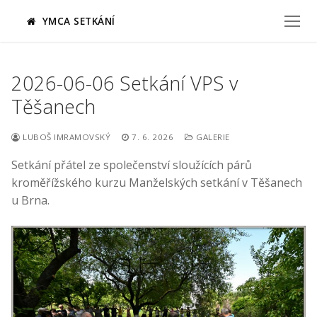
Přeskočit
YMCA SETKÁNÍ
na
obsah
2026-06-06 Setkání VPS v
Těšanech
LUBOŠ IMRAMOVSKÝ
7. 6. 2026
GALERIE
Setkání přátel ze společenství sloužících párů
kroměřížského kurzu Manželských setkání v Těšanech
u Brna.