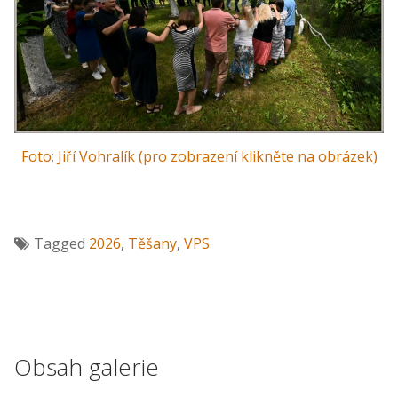
Foto: Jiří Vohralík (pro zobrazení klikněte na obrázek)
Tagged
2026
,
Těšany
,
VPS
Obsah galerie