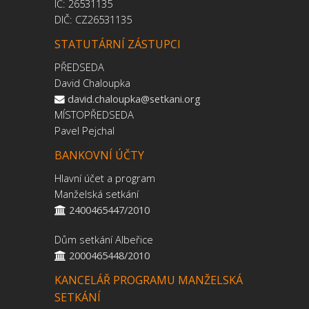
IČ: 26531135
DIČ: CZ26531135
STATUTÁRNÍ ZÁSTUPCI
PŘEDSEDA
David Chaloupka
david.chaloupka@setkani.org
MÍSTOPŘEDSEDA
Pavel Pejchal
BANKOVNÍ ÚČTY
Hlavní účet a program
Manželská setkání
2400465447/2010
Dům setkání Albeřice
2000465448/2010
KANCELÁŘ PROGRAMU MANŽELSKÁ
SETKÁNÍ