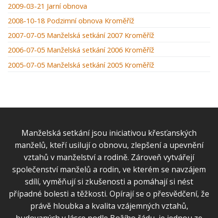
2009-03-21 Jarní obnova
2008-10-18 Podzimní obnova Kroměříž
2007-07-05 Manželská setkání 2007 Kroměříž
2006-07-05 Manželská setkání 2006 Kroměříž
2005-07-05 Manželská setkání 2005 Kroměříž
Manželská setkání jsou iniciativou křesťanských
manželů, kteří usilují o obnovu, zlepšení a upevnění
vztahů v manželství a rodině. Zároveň vytvářejí
společenství manželů a rodin, ve kterém se navzájem
sdílí, vyměňují si zkušenosti a pomáhají si nést
případné bolesti a těžkosti. Opírají se o přesvědčení, že
právě hloubka a kvalita vzájemných vztahů,