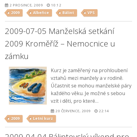
2 PROSINCE, 2009
10:12
2009
Albeřice
Bálint
VPS
2009-07-05 Manželská setkání
2009 Kroměříž – Nemocnice u
zámku
Kurz je zaměřený na prohloubení
vztahů mezi manžely a v rodině.
Účastnit se mohou manželské páry
každého věku. Je možné s sebou
vzít i děti, pro které…
20 ČERVENCE, 2009
22:14
2009
Letní kurz
2009-04-04 Bálintovský víkend pro