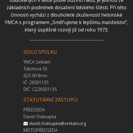
budovaných v lásce podle Božího řádu, je jednou ze
základních podmínek dosažení lidského štěstí. Při této
činnosti vychází z dlouholeté zkušenosti helsinské
YMCA s programem „Směřujeme k lepšímu manželství“,
který úspěšně rozvíjí již od roku 1973.
SÍDLO SPOLKU
YMCA Setkání
Talichova 53
623 00 Brno
IČ: 26531135
DIČ: CZ26531135
STATUTÁRNÍ ZÁSTUPCI
PŘEDSEDA
David Chaloupka
david.chaloupka@setkani.org
MÍSTOPŘEDSEDA