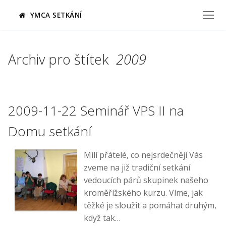
Přeskočit
YMCA SETKÁNÍ
na
obsah
Archiv pro štítek
2009
2009-11-22 Seminář VPS II na
Domu setkání
Milí přátelé, co nejsrdečněji Vás
zveme na již tradiční setkání
vedoucích párů skupinek našeho
kroměřížského kurzu. Víme, jak
těžké je sloužit a pomáhat druhým,
když tak…