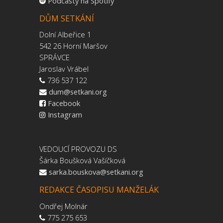
Podcasty na Spotify
DŮM SETKÁNÍ
Dolní Albeřice 1
542 26 Horní Maršov
SPRÁVCE
Jaroslav Vrábel
736 537 122
dum@setkani.org
Facebook
Instagram
VEDOUCÍ PROVOZU DS
Šárka Boušková Vašíčková
sarka.bouskova@setkani.org
REDAKCE ČASOPISU MANŽELÁK
Ondřej Molnár
775 275 653