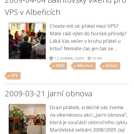
VPS v Albeřicích
Chcete mít víc přátel mezi VPS?
Máte rádi výlet do horské přírody?
Láká Vás večer v kruhu přátel u
krbu? Nemáte čas jen tak se…
12 DUBNA, 2009
16:44
2009
Albeřice
Bálint
VPS
2009-03-21 Jarní obnova
Drazí přátelé, srdečně vás zveme
na víkendovou akci „Jarní obnova“,
která je součástí celoročního cyklu
Manželská setkání 2008/2009. Její