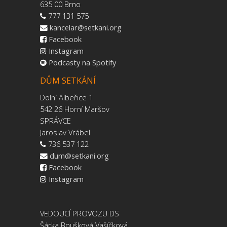
635 00 Brno
777 131 575
kancelar@setkani.org
Facebook
Instagram
Podcasty na Spotify
DŮM SETKÁNÍ
Dolní Albeřice 1
542 26 Horní Maršov
SPRÁVCE
Jaroslav Vrábel
736 537 122
dum@setkani.org
Facebook
Instagram
VEDOUCÍ PROVOZU DS
Šárka Boušková Vašíčková