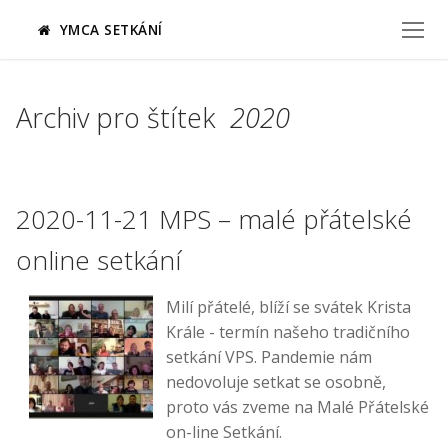
Přeskočit
YMCA SETKÁNÍ
na
obsah
Archiv pro štítek
2020
2020-11-21 MPS – malé přátelské
online setkání
Milí přátelé, blíží se svátek Krista
Krále - termín našeho tradičního
setkání VPS. Pandemie nám
nedovoluje setkat se osobně,
proto vás zveme na Malé Přátelské
on-line Setkání.