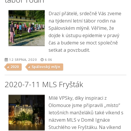
Drazí přátelé, srdečně Vás zveme
na týdenní letní tábor rodin na
Spálovském mlýně. Věříme, že
dojde k ústupu epidemie v pravý
čas a budeme se moct společně
setkat a povzbudit.
12 SRPNA, 2020
6:06
2020
Spálovský mlýn
2020-7-11 MLS Fryšták
Milé VPSky, díky inspiraci z
Olomouce jsme připravili „místo“
letošních manželáků také víkend s
názvem MLS v Domě Ignáce
Stuchlého ve Fryštáku. Na víkend