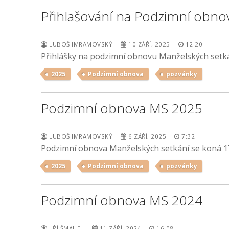
Přihlašování na Podzimní obno
LUBOŠ IMRAMOVSKÝ
10 ZÁŘÍ, 2025
12:20
Přihlášky na podzimní obnovu Manželských setkán
2025
Podzimní obnova
pozvánky
Podzimní obnova MS 2025
LUBOŠ IMRAMOVSKÝ
6 ZÁŘÍ, 2025
7:32
Podzimní obnova Manželských setkání se koná 17
2025
Podzimní obnova
pozvánky
Podzimní obnova MS 2024
JIŘÍ ŠMAHEL
11 ZÁŘÍ, 2024
16:08