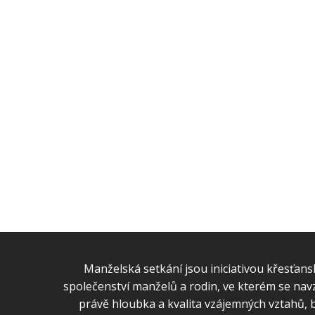
Manželská setkání jsou iniciativou křesťansk
společenství manželů a rodin, ve kterém se navzá
právě hloubka a kvalita vzájemných vztahů, b