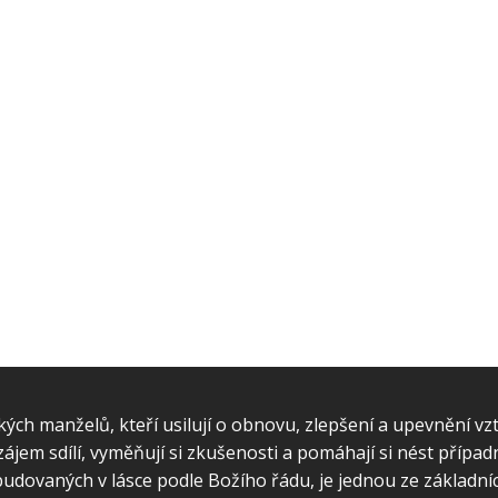
ých manželů, kteří usilují o obnovu, zlepšení a upevnění vz
jem sdílí, vyměňují si zkušenosti a pomáhají si nést případné
udovaných v lásce podle Božího řádu, je jednou ze základníc