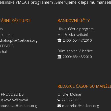
helsinské YMCA s programem „Směřujeme k lepšímu manželství
ÁRNÍ ZÁSTUPCI
BANKOVNÍ ÚČTY
DA
Hlavní účet a program
aloupka
Manželská setkání
.chaloupka@setkani.org
2400465447/2010
ŘEDSEDA
Dům setkání Albeřice
jchal
2000465448/2010
REDAKCE ČASOPISU MANŽE
Í PROVOZU DS
Ondřej Molnár
ušková Vašíčková
775 275 653
.bouskova@setkani.org
manzelak@setkani.org