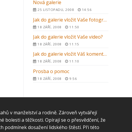
Nová galerie
25 LISTOPADU, 2008
14:56
Jak do galerie vložit Vaše fotografie?
18 ZÁŘÍ, 2008
11:50
Jak do galerie vložit Vaše video?
18 ZÁŘÍ, 2008
11:15
Jak do galerie vložit Váš komentář nebo svědectví
18 ZÁŘÍ, 2008
11:10
Prosba o pomoc
18 ZÁŘÍ, 2008
9:56
tahů v manželství a rodině. Zároveň vytvářejí
 bolesti a těžkosti. Opírají se o přesvědčení, že
h podmínek dosažení lidského štěstí. Při této