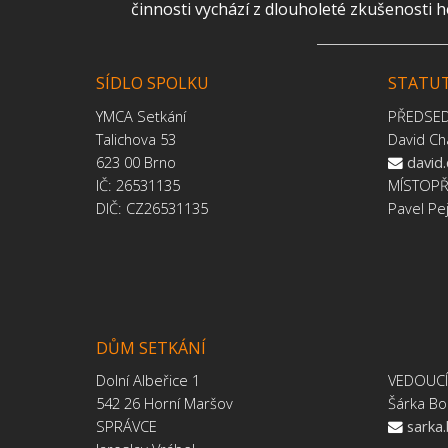
činnosti vychází z dlouholeté zkušenosti 
SÍDLO SPOLKU
STATUT
YMCA Setkání
PŘEDSE
Talichova 53
David Ch
623 00 Brno
david
IČ: 26531135
MÍSTOP
DIČ: CZ26531135
Pavel Pe
DŮM SETKÁNÍ
Dolní Albeřice 1
VEDOUC
542 26 Horní Maršov
Šárka Bo
SPRÁVCE
sarka