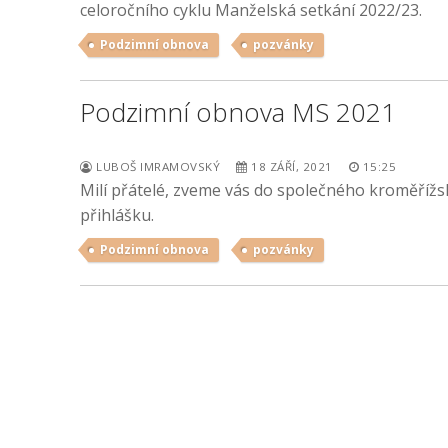
celoročního cyklu Manželská setkání 2022/23.
Podzimní obnova
pozvánky
Podzimní obnova MS 2021
LUBOŠ IMRAMOVSKÝ
18 ZÁŘÍ, 2021
15:25
Milí přátelé, zveme vás do společného kroměříž
přihlášku.
Podzimní obnova
pozvánky