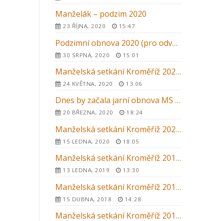
Manželák – podzim 2020
23 ŘÍJNA, 2020
15:47
Podzimní obnova 2020 (pro odvážné)
30 SRPNA, 2020
15:01
Manželská setkání Kroměříž 2020 – zrušení letního kurzu
24 KVĚTNA, 2020
13:06
Dnes by začala jarní obnova MS v Kroměříži …
20 BŘEZNA, 2020
18:24
Manželská setkání Kroměříž 2020 – letní kurz – ZRUŠENO
15 LEDNA, 2020
18:05
Manželská setkání Kroměříž 2019 – letní kurz
13 LEDNA, 2019
13:30
Manželská setkání Kroměříž 2018 – letní kurz
15 DUBNA, 2018
14:28
Manželská setkání Kroměříž 2017 – letní kurz