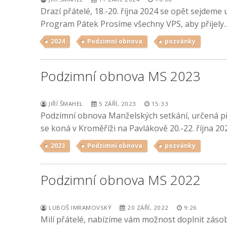
Drazí přátelé, 18.-20. října 2024 se opět sejdem
Program Pátek Prosíme všechny VPS, aby přijely
2024
Podzimní obnova
pozvánky
Podzimní obnova MS 2023
JIŘÍ ŠMAHEL
5 ZÁŘÍ, 2023
15:33
Podzimní obnova Manželských setkání, určená př
se koná v Kroměříži na Pavlákově 20.-22. října 20
2023
Podzimní obnova
pozvánky
Podzimní obnova MS 2022
LUBOŠ IMRAMOVSKÝ
20 ZÁŘÍ, 2022
9:26
Milí přátelé, nabízíme vám možnost doplnit zásob