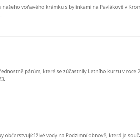
e u našeho voňavého krámku s bylinkami na Pavlákově v Krom
…
ednostně párům, které se zúčastnily Letního kurzu v roce 
23.
y občerstvující živé vody na Podzimní obnově, která je souč