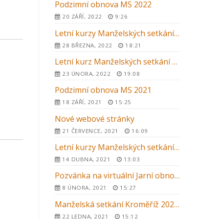
Podzimní obnova MS 2022
20 ZÁŘÍ, 2022
9:26
Letní kurzy Manželských setkání 2022 v ČR
28 BŘEZNA, 2022
18:21
Letní kurz Manželských setkání 2022 v Kroměříži
23 ÚNORA, 2022
19:08
Podzimní obnova MS 2021
18 ZÁŘÍ, 2021
15:25
Nové webové stránky
21 ČERVENCE, 2021
16:09
Letní kurzy Manželských setkání 2021
14 DUBNA, 2021
13:03
Pozvánka na virtuální Jarní obnovu MS 2021
8 ÚNORA, 2021
15:27
Manželská setkání Kroměříž 2021 – letní kurz
22 LEDNA, 2021
15:12