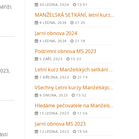
30 LEDNA, 2024
13:01
ěříži.
MANŽELSKÁ SETKÁNÍ, letní kurz 2024
4 LEDNA, 2024
21:20
Jarní obnova 2024
4 LEDNA, 2024
21:18
Podzimní obnova MS 2023
5 ZÁŘÍ, 2023
15:33
Letní kurz Manželských setkání 2023 v Kroměříži
2023,
1 BŘEZNA, 2023
21:19
Všechny Letní kurzy Manželských setkání 2023 v ČR
8 ÚNORA, 2023
15:52
Hledáme pečovatele na Manželská setkání 2023
15 LEDNA, 2023
11:56
Jarní obnova MS 2023
12 LEDNA, 2023
19:54
ástí