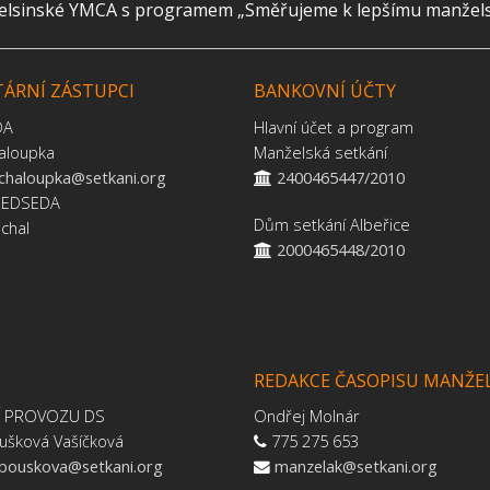
helsinské YMCA s programem „Směřujeme k lepšímu manželství
ÁRNÍ ZÁSTUPCI
BANKOVNÍ ÚČTY
DA
Hlavní účet a program
aloupka
Manželská setkání
.chaloupka@setkani.org
2400465447/2010
ŘEDSEDA
Dům setkání Albeřice
jchal
2000465448/2010
REDAKCE ČASOPISU MANŽE
Í PROVOZU DS
Ondřej Molnár
ušková Vašíčková
775 275 653
.bouskova@setkani.org
manzelak@setkani.org