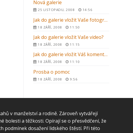
Nová galerie
25 LISTOPADU, 2008
14:56
Jak do galerie vložit Vaše fotografie?
18 ZÁŘÍ, 2008
11:50
Jak do galerie vložit Vaše video?
18 ZÁŘÍ, 2008
11:15
Jak do galerie vložit Váš komentář nebo svědectví
18 ZÁŘÍ, 2008
11:10
Prosba o pomoc
18 ZÁŘÍ, 2008
9:56
tahů v manželství a rodině. Zároveň vytvářejí
 bolesti a těžkosti. Opírají se o přesvědčení, že
h podmínek dosažení lidského štěstí. Při této