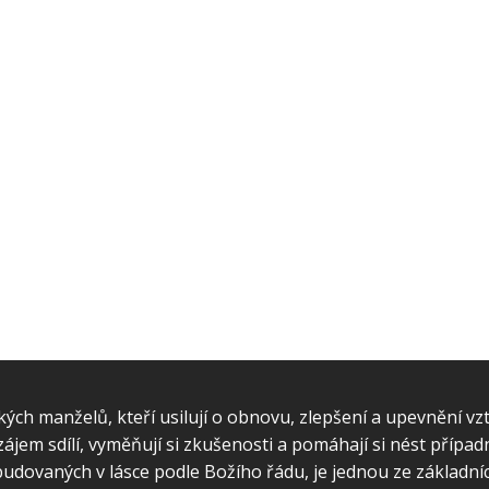
ých manželů, kteří usilují o obnovu, zlepšení a upevnění vz
jem sdílí, vyměňují si zkušenosti a pomáhají si nést případné
udovaných v lásce podle Božího řádu, je jednou ze základníc