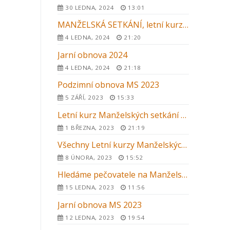
30 LEDNA, 2024
13:01
MANŽELSKÁ SETKÁNÍ, letní kurz 2024
4 LEDNA, 2024
21:20
Jarní obnova 2024
4 LEDNA, 2024
21:18
Podzimní obnova MS 2023
5 ZÁŘÍ, 2023
15:33
Letní kurz Manželských setkání 2023 v Kroměříži
1 BŘEZNA, 2023
21:19
Všechny Letní kurzy Manželských setkání 2023 v ČR
8 ÚNORA, 2023
15:52
Hledáme pečovatele na Manželská setkání 2023
15 LEDNA, 2023
11:56
Jarní obnova MS 2023
12 LEDNA, 2023
19:54