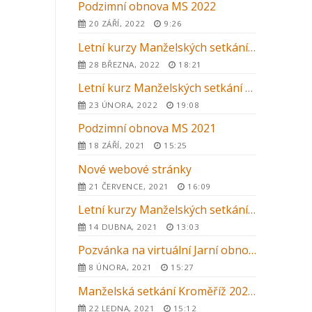
Podzimní obnova MS 2022
20 ZÁŘÍ, 2022
9:26
Letní kurzy Manželských setkání 2022 v ČR
28 BŘEZNA, 2022
18:21
Letní kurz Manželských setkání 2022 v Kroměříži
23 ÚNORA, 2022
19:08
Podzimní obnova MS 2021
18 ZÁŘÍ, 2021
15:25
Nové webové stránky
21 ČERVENCE, 2021
16:09
Letní kurzy Manželských setkání 2021
14 DUBNA, 2021
13:03
Pozvánka na virtuální Jarní obnovu MS 2021
8 ÚNORA, 2021
15:27
Manželská setkání Kroměříž 2021 – letní kurz
22 LEDNA, 2021
15:12