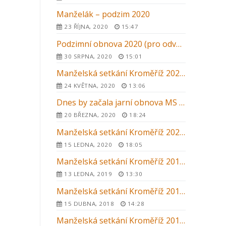
Manželák – podzim 2020
23 ŘÍJNA, 2020
15:47
Podzimní obnova 2020 (pro odvážné)
30 SRPNA, 2020
15:01
Manželská setkání Kroměříž 2020 – zrušení letního kurzu
24 KVĚTNA, 2020
13:06
Dnes by začala jarní obnova MS v Kroměříži …
20 BŘEZNA, 2020
18:24
Manželská setkání Kroměříž 2020 – letní kurz – ZRUŠENO
15 LEDNA, 2020
18:05
Manželská setkání Kroměříž 2019 – letní kurz
13 LEDNA, 2019
13:30
Manželská setkání Kroměříž 2018 – letní kurz
15 DUBNA, 2018
14:28
Manželská setkání Kroměříž 2017 – letní kurz