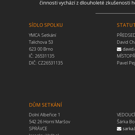
činnosti vychází z dlouholeté zkušenosti 
SÍDLO SPOLKU
STATUT
YMCA Setkání
PŘEDSE
Talichova 53
David Ch
623 00 Brno
david
IČ: 26531135
MÍSTOP
DIČ: CZ26531135
Pavel Pe
DŮM SETKÁNÍ
Dolní Albeřice 1
VEDOUC
542 26 Horní Maršov
Šárka Bo
SPRÁVCE
sarka