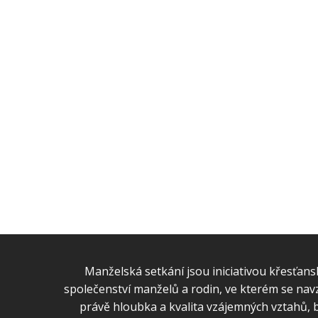
Manželská setkání jsou iniciativou křesťansk
společenství manželů a rodin, ve kterém se navzá
právě hloubka a kvalita vzájemných vztahů, b