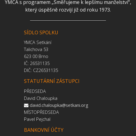
YMCA s programem „Směřujeme k lepšímu manželství“,
který úspěšně rozvíjí již od roku 1973.
SÍDLO SPOLKU
YMCA Setkání
Talichova 53
623 00 Brno
IČ: 26531135
DIČ: CZ26531135
STATUTÁRNÍ ZÁSTUPCI
PŘEDSEDA
David Chaloupka
david.chaloupka@setkani.org
MÍSTOPŘEDSEDA
Pavel Pejchal
BANKOVNÍ ÚČTY