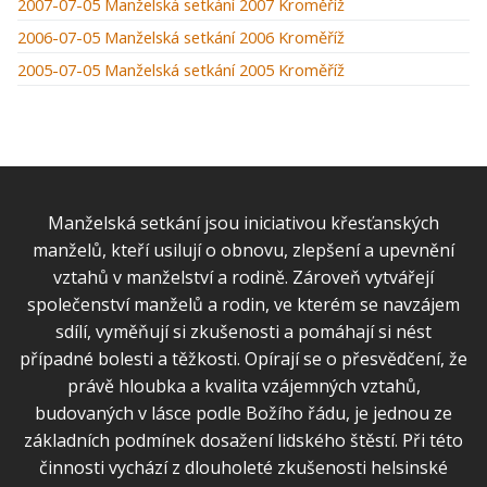
2007-07-05 Manželská setkání 2007 Kroměříž
2006-07-05 Manželská setkání 2006 Kroměříž
2005-07-05 Manželská setkání 2005 Kroměříž
Manželská setkání jsou iniciativou křesťanských
manželů, kteří usilují o obnovu, zlepšení a upevnění
vztahů v manželství a rodině. Zároveň vytvářejí
společenství manželů a rodin, ve kterém se navzájem
sdílí, vyměňují si zkušenosti a pomáhají si nést
případné bolesti a těžkosti. Opírají se o přesvědčení, že
právě hloubka a kvalita vzájemných vztahů,
budovaných v lásce podle Božího řádu, je jednou ze
základních podmínek dosažení lidského štěstí. Při této
činnosti vychází z dlouholeté zkušenosti helsinské