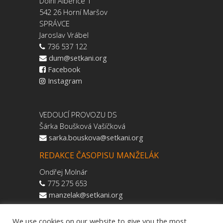
Dolní Albeřice 1
542 26 Horní Maršov
SPRÁVCE
Jaroslav Vrábel
736 537 122
dum@setkani.org
Facebook
Instagram
VEDOUCÍ PROVOZU DS
Šárka Boušková Vašíčková
sarka.bouskova@setkani.org
REDAKCE ČASOPISU MANŽELÁK
Ondřej Molnár
775 275 653
manzelak@setkani.org
We use cookies on our website to give you the most