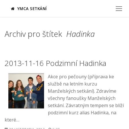
Přeskočit
YMCA SETKÁNÍ
na
obsah
Archiv pro štítek
Hadinka
2013-11-16 Podzimní Hadinka
Akce pro pečouny (příprava ke
službě na letním kurzu
Manželských setkání). Zdravíme
všechny fanoušky Manželských
setkání. Závratným tempem se blíží
podzimní kurz alias Hadinka, na
které…