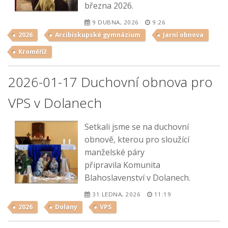
března 2026.
9 DUBNA, 2026
9:26
2026
Arcibiskupské gymnázium
Jarní obnova
Kroměříž
2026-01-17 Duchovní obnova pro
VPS v Dolanech
Setkali jsme se na duchovní
obnově, kterou pro sloužící
manželské páry
připravila Komunita
Blahoslavenství v Dolanech.
31 LEDNA, 2026
11:19
2026
Dolany
VPS