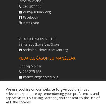
Jaroslav Vrábel
736 537 122
dum@setkani.org
Facebook
Instagram
VEDOUCÍ PROVOZU DS
Šárka Boušková Vašíčková
sarka.bouskova@setkani.org
REDAKCE ČASOPISU MANŽELÁK
Ondřej Molnár
775 275 653
manzelak@setkani.org
We use cookies on our website to give you the most
relevant experience by remembering your preferences and
repeat visits. By clicking “Accept”, you consent to the use of
ALL the cookies.