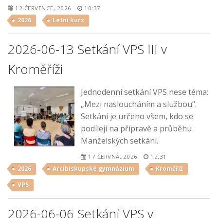
12 ČERVENCE, 2026
10:37
2026
Letní kurz
2026-06-13 Setkání VPS III v
Kroměříži
Jednodenní setkání VPS nese téma:
„Mezi nasloucháním a službou“.
Setkání je určeno všem, kdo se
podílejí na přípravě a průběhu
Manželských setkání.
17 ČERVNA, 2026
12:31
2026
Arcibiskupské gymnázium
Kroměříž
VPS
2026-06-06 Setkání VPS v