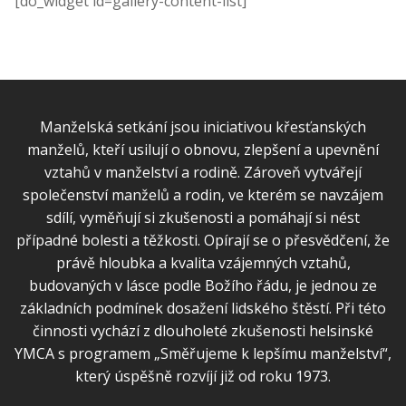
[do_widget id=gallery-content-list]
Manželská setkání jsou iniciativou křesťanských
manželů, kteří usilují o obnovu, zlepšení a upevnění
vztahů v manželství a rodině. Zároveň vytvářejí
společenství manželů a rodin, ve kterém se navzájem
sdílí, vyměňují si zkušenosti a pomáhají si nést
případné bolesti a těžkosti. Opírají se o přesvědčení, že
právě hloubka a kvalita vzájemných vztahů,
budovaných v lásce podle Božího řádu, je jednou ze
základních podmínek dosažení lidského štěstí. Při této
činnosti vychází z dlouholeté zkušenosti helsinské
YMCA s programem „Směřujeme k lepšímu manželství“,
který úspěšně rozvíjí již od roku 1973.