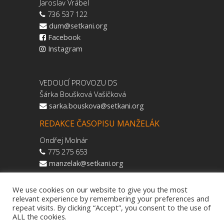
Jaroslav Vrábel
736 537 122
dum@setkani.org
Facebook
Instagram
VEDOUCÍ PROVOZU DS
Šárka Boušková Vašíčková
sarka.bouskova@setkani.org
REDAKCE ČASOPISU MANŽELÁK
Ondřej Molnár
775 275 653
manzelak@setkani.org
We use cookies on our website to give you the most
relevant experience by remembering your preferences and
repeat visits. By clicking “Accept”, you consent to the use of
ALL the cookies.